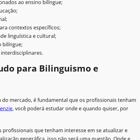
ionados ao ensino bilíngue;
ducação;
al;
ara contextos específicos;
e linguística e cultural;
 bilíngue;
interdisciplinares.
udo para Bilinguismo e
 do mercado, é fundamental que os profissionais tenham
enzie
, você poderá estudar onde e quando quiser, por
 profissionais que tenham interesse em se atualizar e
alização geográfica, isso não será uma questão. Onde e